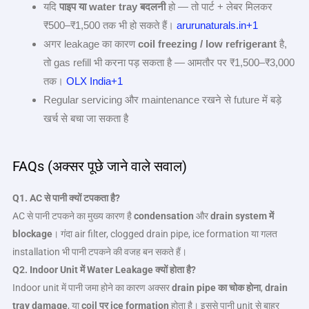
यदि
पाइप या water tray
बदलनी
हो — तो पार्ट + लेबर मिलकर
₹500–₹1,500 तक भी हो सकते हैं।
arurunaturals.in+1
अगर leakage का कारण
coil freezing / low refrigerant
है,
तो gas refill भी करना पड़ सकता है — आमतौर पर ₹1,500–₹3,000
तक।
OLX India+1
Regular servicing और maintenance रखने से future में बड़े
खर्च से बचा जा सकता है
FAQs (अक्सर पूछे जाने वाले सवाल)
Q1. AC
से पानी क्यों टपकता है
?
AC से पानी टपकने का मुख्य कारण है
condensation
और
drain system
में
blockage
। गंदा air filter, clogged drain pipe, ice formation या गलत
installation भी पानी टपकने की वजह बन सकते हैं।
Q2. Indoor Unit
में
Water Leakage
क्यों होता है
?
Indoor unit में पानी जमा होने का कारण अक्सर
drain pipe
का चोक होना
,
drain
tray damage
, या
coil
पर
ice formation
होता है। इससे पानी unit से बाहर