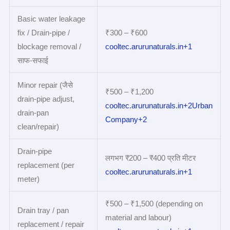
Basic water leakage
fix / Drain‑pipe /
₹300 – ₹600
blockage removal /
cooltec.arurunaturals.in+1
साफ‑सफाई
Minor repair (जैसे
₹500 – ₹1,200
drain‑pipe adjust,
cooltec.arurunaturals.in+2Urban
drain‑pan
Company+2
clean/repair)
Drain‑pipe
लगभग ₹200 – ₹400 प्रति मीटर
replacement (per
cooltec.arurunaturals.in+1
meter)
₹500 – ₹1,500 (depending on
Drain tray / pan
material and labour)
replacement / repair