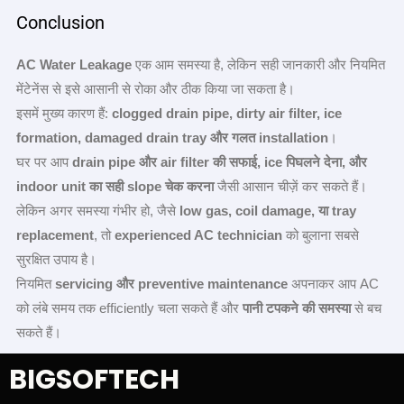
Conclusion
AC Water Leakage
एक आम समस्या है, लेकिन सही जानकारी और नियमित
मेंटेनेंस से इसे आसानी से रोका और ठीक किया जा सकता है।
इसमें मुख्य कारण हैं:
clogged drain pipe, dirty air filter, ice
formation, damaged drain tray
और गलत installation
।
घर पर आप
drain pipe
और air filter
की सफाई, ice
पिघलने देना,
और
indoor unit
का सही slope
चेक करना
जैसी आसान चीज़ें कर सकते हैं।
लेकिन अगर समस्या गंभीर हो, जैसे
low gas, coil damage,
या tray
replacement
, तो
experienced AC technician
को बुलाना सबसे
सुरक्षित उपाय है।
नियमित
servicing
और preventive maintenance
अपनाकर आप AC
को लंबे समय तक efficiently चला सकते हैं और
पानी टपकने की समस्या
से बच
सकते हैं।
BIGSOFTECH