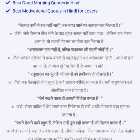
Best Good Morning Quotes in Hindi
Best Motivational Quotes in Hindi for Lovers
“
मेहनत
कभी
बेकार
नहीं
जाती,
बस
वक्त
आने
पर
उसका
फल
मिलता
है।”
🔹
जैसे
:
जैसे किसान बीज बोने के बाद तुरंत फसल नहीं काट पाता। लेकिन जब मौसम
आता है, तो उसकी मेहनत का मीठा फल मिलता है।
“
असफलता
हार
नहीं
है,
बल्कि
सफलता
की
पहली
सीढ़ी
है।”
🔹
जैसे
:
थॉमस एडिसन ने बल्ब बनाने से पहले हज़ार बार असफलता झेली। अगर वो हार
मान जाते, तो आज दुनिया रोशनी से जगमग न होती।
“
अनुशासन
वह
पुल
है
जो
सपनों
को
हकीकत
से
जोड़ता
है।”
🔹
जैसे
:
एक खिलाड़ी रोज़ सुबह 5 बजे उठकर प्रैक्टिस करता है। यही अनुशासन उसे
ओलंपिक तक ले जाता है।
“
धैर्य
रखने
वाला
ही
असली
विजेता
बनता
है।”
🔹
जैसे
:
शेयर मार्केट में धैर्य रखने वाला निवेशक ही लंबी अवधि में सबसे बड़ा मुनाफा
कमाता है।
“
सपने
देखने
वाले
बहुत
हैं,
लेकिन
उन्हें
पूरा
वही
करता
है
जो
मेहनत
करता
है।”
🔹
जैसे
:
हर कोई बड़ा बिज़नेस चाहता है, लेकिन अमेज़न जैसा साम्राज्य सिर्फ़ जेफ़ बेज़ोस
ने इसलिए बनाया क्योंकि उन्होंने सपनों को मेहनत में बदला।