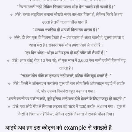
“
गिरना
गलती
नहीं,
लेकिन
गिरकर
उठना
छोड़
देना
सबसे
बड़ी
गलती
है।”
🔹
जैसे
:
बच्चा साइकिल चलाना सीखते समय बार-बार गिरता है, लेकिन गिरने के बाद
उठता है तभी चलाना सीख पाता है।
“
आपका
नजरिया
ही
आपकी
दिशा
तय
करता
है।”
🔹
जैसे
:
दो लोग एक ही गिलास देखते हैं – एक कहता है आधा खाली है, दूसरा कहता है
आधा भरा है। सकारात्मक सोच हमेशा आगे ले जाती है।
“
हर
दिन
थोड़ा
–
थोड़ा
आगे
बढ़ना
ही
बड़ी
जीत
की
तैयारी
है।”
🔹
जैसे
:
अगर कोई रोज़ 10 पेज पढ़े, तो एक साल में 3,600 पेज यानी दर्जनों किताबें पढ़
सकता है।
“
सफल
लोग
मौके
का
इंतज़ार
नहीं
करते,
बल्कि
मौके
खुद
बनाते
हैं।”
🔹
जैसे
:
किसी ने ऑनलाइन क्लासेज़ शुरू की जब लोग सिर्फ़ ऑफलाइन पढ़ाई में अटके
थे, और उसका बिज़नेस बहुत बड़ा बन गया।
“अपने सपनों पर यकीन करो, पूरी दुनिया उन्हें सच होते देखने के लिए मजबूर हो जाएगी।”
🔹
जैसे
:
एक छोटे गाँव से निकला लड़का बड़े शहर में पढ़ाई करके IAS बन गया। शुरू में
किसी ने विश्वास नहीं किया, लेकिन उसके विश्वास ने सबको चौंका दिया।
आइये अब हम इस कोट्स को example से समझते है