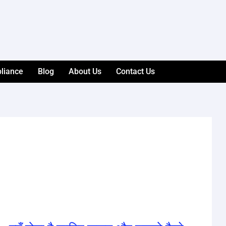
liance
Blog
About Us
Contact Us