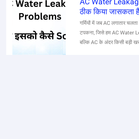
AC Water Leakage क
ठीक किया जासकता ह
गर्मियों में जब AC लगातार चलता
टपकना, जिसे हम AC Water Leak
बल्कि AC के अंदर किसी बड़ी खर