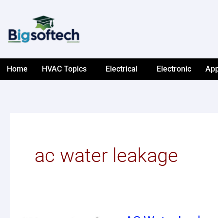
Skip
to
content
Home
HVAC Topics
Electrical
Electronic
App
ac water leakage