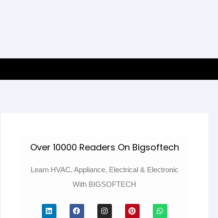
Over 10000 Readers On Bigsoftech
Learn HVAC, Appliance, Electrical & Electronic
With BIGSOFTECH
L
F
I
P
W
i
a
n
i
h